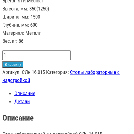
Бренд: STR Medical
Высота, мм: 850(1250)
Ширина, мм: 1500
Глубина, мм: 600
Материал: Металл
Вес, кг: 86
Количество
товара
В корзину
Стол
Артикул:
СЛн 16.015
Категория:
Столы лабораторные с
лабораторный
надстройкой
с
Описание
надстройкой
Детали
СЛн
16.015
Описание
Стол лабораторный с надстройкой СЛн 16.015