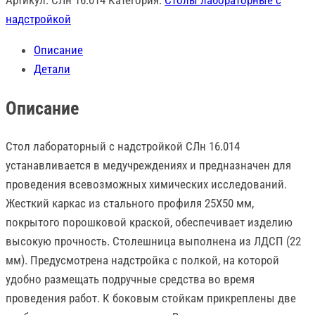
Артикул:
СЛн 16.014
Категория:
Столы лабораторные с
лабораторный
надстройкой
с
Описание
надстройкой
Детали
СЛн
16.014
Описание
Стол лабораторный с надстройкой СЛн 16.014
устанавливается в медучреждениях и предназначен для
проведения всевозможных химических исследований.
Жесткий каркас из стального профиля 25Х50 мм,
покрытого порошковой краской, обеспечивает изделию
высокую прочность. Столешница выполнена из ЛДСП (22
мм). Предусмотрена надстройка с полкой, на которой
удобно размещать подручные средства во время
проведения работ. К боковым стойкам прикреплены две